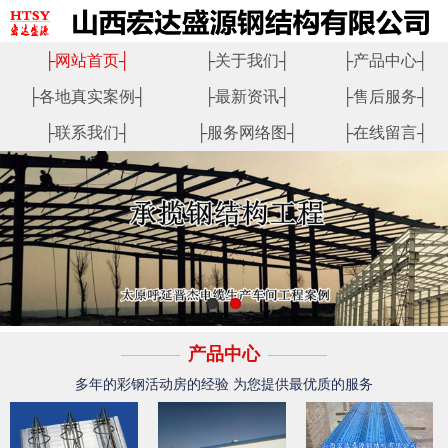
├
网站首页
┤
├
关于我们
┤
├
产品中心
┤
├
各地真实案例
┤
├
最新资讯
┤
├
售后服务
┤
├
联系我们
┤
├
服务网络图
┤
├
在线留言
┤
产品中心
多年的彩钢活动房的经验 为您提供最优质的服务