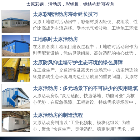
太原彩钢，活动房，彩钢板，钢结构新闻咨询
太原彩钢活动房寿命延长技巧
太原工地临时活动房中，彩钢材质因轻便、易组装、性
价比高成为主流选择。受本地气候波动、工地施工环境
复杂等因素影响，彩钢活动房的使用寿命易受损耗。掌
工地临时太原活动房
握科学的养护方法，既能延长其使用周期、降低工地周
在太原各类工程项目建设过程中，工地临时活动房作为
转成本，又能保障太原工地临时活动房的使用安全，适
刚需配套设施，凭借灵活组装、高效适配的核心优势，
配长期施工场景需求。
成为保障施工团队生活与工作的重要空间载体。它既能
太原防风抑尘墙守护生态环境的绿色屏障
快速响应工地临时空间需求，又能适配太原本地气候与
在工业生产、交通运输及露天作业场景中，扬尘污染始
施工场景特点，为工程项目顺利推进提供坚实支撑，同
终是影响生态环境与周边生活质量的重要问题。太原防
时契合绿色施工、高效管控的行业理念。
风抑尘墙作为一种高效、经济的扬尘治理设施，凭借科
太原活动房：多元场景下的不可缺少的实用建筑
学的结构设计与实用性能，成为各行各业管控扬尘、践
太原活动房以 “灵活适配、快速落地、功能可变” 为核
行绿色发展理念的关键选择，为生态保护与生产安全筑
心优势，在应急保障、工程建设、特殊需求等场景中，
起双重防线。
成为传统建筑难以替代的关键存在。太原活动房不仅解
太原活动房的制造流程
决了 “临时使用” 的便捷性需求，更填补了传统建筑在
时效性、灵活性与经济性上的空白，是现代社会应对多
太原活动房制造以 “工业化预制、模块化组装” 为核
元需求的重要建筑补充。
心，聚焦 “快速生产、灵活适配、稳定耐用” 需求，通
过标准化流程把控各环节，确保成品满足临时办公、居