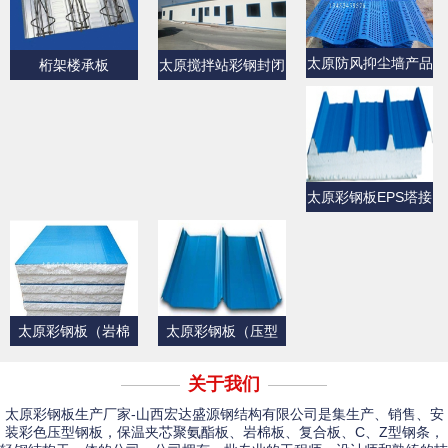
太原防风抑尘墙产品
桁架楼承板
太原搅拌站彩钢封闭
展示
产品展示
太原彩钢板EPS塔接
式夹芯屋面板
太原彩钢板（岩棉
太原彩钢板（压型
板）
板）产品展示一
关于我们
太原彩钢板生产厂家-山西宏达盛源钢结构有限公司是集生产、销售、安
装彩色压型钢板，保温夹芯聚氨酯板、岩棉板、复合板、C、Z型钢条，