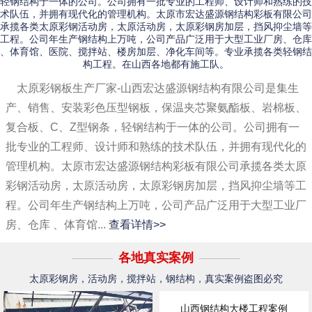
轻钢结构于一体的公司。公司拥有一批专业的工程师、设计师和熟练的技
术队伍，并拥有现代化的管理机构。太原市宏达盛源钢结构彩板有限公司
承揽各类太原彩钢活动房，太原活动房，太原彩钢房加层，挡风抑尘墙等
工程。公司年生产钢结构上万吨，公司产品广泛用于大型工业厂房、仓库
、体育馆、医院、搅拌站、楼房加层、净化车间等。专业承揽各类轻钢结
构工程。在山西各地都有施工队。
太原彩钢板生产厂家-山西宏达盛源钢结构有限公司是集生
产、销售、安装彩色压型钢板，保温夹芯聚氨酯板、岩棉板、
复合板、C、Z型钢条，轻钢结构于一体的公司。公司拥有一
批专业的工程师、设计师和熟练的技术队伍，并拥有现代化的
管理机构。太原市宏达盛源钢结构彩板有限公司承揽各类太原
彩钢活动房，太原活动房，太原彩钢房加层，挡风抑尘墙等工
程。公司年生产钢结构上万吨，公司产品广泛用于大型工业厂
房、仓库 、体育馆...
查看详情>>
各地真实案例
太原彩钢房，活动房，搅拌站，钢结构，真实案例盗图必究
山西钢结构大楼工程案例