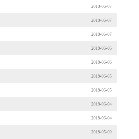
2018-06-07
2018-06-07
2018-06-07
2018-06-06
2018-06-06
2018-06-05
2018-06-05
2018-06-04
2018-06-04
2018-05-09