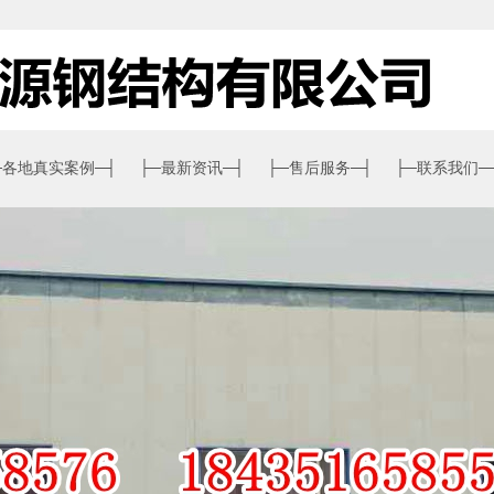
─
各地真实案例
─┤
├─
最新资讯
─┤
├─
售后服务
─┤
├─
联系我们
─