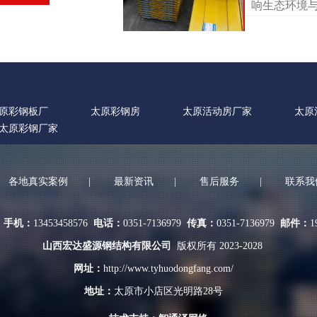
响生态环境
高效、经济
为各行各业管.
原彩钢板厂
太原彩钢房
太原活动房厂家
太原
太原彩钢厂家
各地真实案例
|
最新资讯
|
售后服务
|
联系我
理
手机：
13453458576
电话：
0351-7136979
传真：
0351-7136979
邮件：
1
山西宏达盛源钢结构有限公司
版权所有 2023-2028
网址：
http://www.tyhuodongfang.com/
地址：
太原市小店区光明路28号