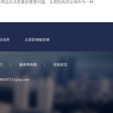
与周边生活质量的重要问题。太原防风抑尘墙作为一种
的扬尘治理设施，凭借科学的结构设计与实用性能，成
..
活动房
太原彩钢板彩钢
们
|
服务网络图
|
在线留言
980207111@qq.com