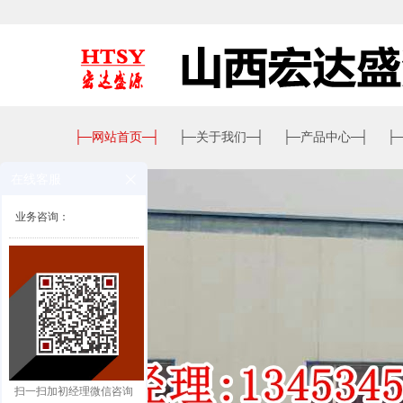
├─
网站首页
─┤
├─
关于我们
─┤
├─
产品中心
─┤
├
在线客服
业务咨询：
扫一扫加初经理微信咨询