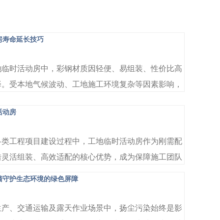
房寿命延长技巧
地临时活动房中，彩钢材质因轻便、易组装、性价比高
择。受本地气候波动、工地施工环境复杂等因素影响，
的使用寿命易受损耗。掌握科学的养护方法，既能延长
活动房
..
各类工程项目建设过程中，工地临时活动房作为刚需配
借灵活组装、高效适配的核心优势，成为保障施工团队
的重要空间载体。它既能快速响应工地临时空间需求，
墙守护生态环境的绿色屏障
..
生产、交通运输及露天作业场景中，扬尘污染始终是影