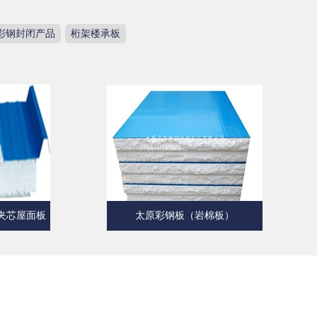
彩钢封闭产品
桁架楼承板
芯屋面板
太原彩钢板（岩棉板）
太