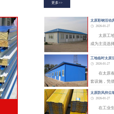
更多>>
太原彩钢活动
2026-01-27
太原工
成为主流选
彩钢活动房
工地临时太原
其使用周期、.
2026-01-27
在太原
套设施，凭
生活与工作
太原防风抑尘
又能适配太原.
2026-01-27
在工业