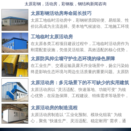
太原彩钢，活动房，彩钢板，钢结构新闻咨询
太原彩钢活动房寿命延长技巧
太原工地临时活动房中，彩钢材质因轻便、易组装、性
价比高成为主流选择。受本地气候波动、工地施工环境
复杂等因素影响，彩钢活动房的使用寿命易受损耗。掌
工地临时太原活动房
握科学的养护方法，既能延长其使用周期、降低工地周
在太原各类工程项目建设过程中，工地临时活动房作为
转成本，又能保障太原工地临时活动房的使用安全，适
刚需配套设施，凭借灵活组装、高效适配的核心优势，
配长期施工场景需求。
成为保障施工团队生活与工作的重要空间载体。它既能
太原防风抑尘墙守护生态环境的绿色屏障
快速响应工地临时空间需求，又能适配太原本地气候与
在工业生产、交通运输及露天作业场景中，扬尘污染始
施工场景特点，为工程项目顺利推进提供坚实支撑，同
终是影响生态环境与周边生活质量的重要问题。太原防
时契合绿色施工、高效管控的行业理念。
风抑尘墙作为一种高效、经济的扬尘治理设施，凭借科
太原活动房：多元场景下的不可缺少的实用建筑
学的结构设计与实用性能，成为各行各业管控扬尘、践
太原活动房以 “灵活适配、快速落地、功能可变” 为核
行绿色发展理念的关键选择，为生态保护与生产安全筑
心优势，在应急保障、工程建设、特殊需求等场景中，
起双重防线。
成为传统建筑难以替代的关键存在。太原活动房不仅解
太原活动房的制造流程
决了 “临时使用” 的便捷性需求，更填补了传统建筑在
时效性、灵活性与经济性上的空白，是现代社会应对多
太原活动房制造以 “工业化预制、模块化组装” 为核
元需求的重要建筑补充。
心，聚焦 “快速生产、灵活适配、稳定耐用” 需求，通
过标准化流程把控各环节，确保成品满足临时办公、居