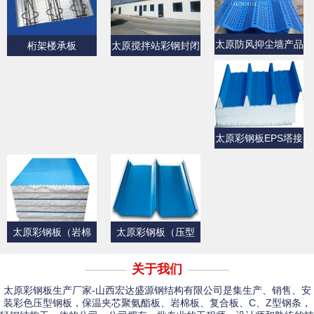
太原防风抑尘墙产品
桁架楼承板
太原搅拌站彩钢封闭
展示
产品展示
太原彩钢板EPS塔接
式夹芯屋面板
太原彩钢板（岩棉
太原彩钢板（压型
板）
板）产品展示一
关于我们
太原彩钢板生产厂家-山西宏达盛源钢结构有限公司是集生产、销售、安
装彩色压型钢板，保温夹芯聚氨酯板、岩棉板、复合板、C、Z型钢条，