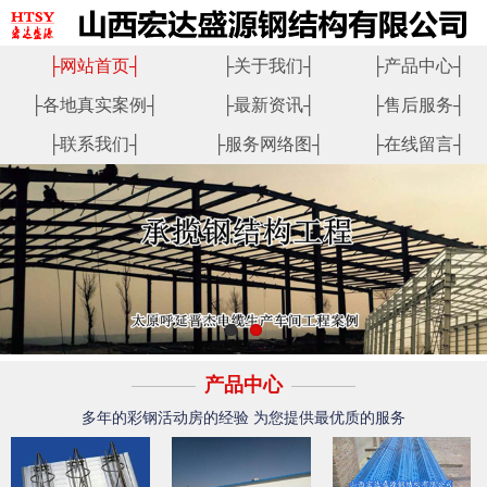
├
网站首页
┤
├
关于我们
┤
├
产品中心
┤
├
各地真实案例
┤
├
最新资讯
┤
├
售后服务
┤
├
联系我们
┤
├
服务网络图
┤
├
在线留言
┤
产品中心
多年的彩钢活动房的经验 为您提供最优质的服务