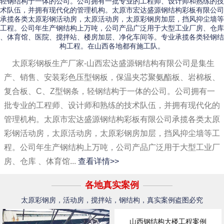
轻钢结构于一体的公司。公司拥有一批专业的工程师、设计师和熟练的技
术队伍，并拥有现代化的管理机构。太原市宏达盛源钢结构彩板有限公司
承揽各类太原彩钢活动房，太原活动房，太原彩钢房加层，挡风抑尘墙等
工程。公司年生产钢结构上万吨，公司产品广泛用于大型工业厂房、仓库
、体育馆、医院、搅拌站、楼房加层、净化车间等。专业承揽各类轻钢结
构工程。在山西各地都有施工队。
太原彩钢板生产厂家-山西宏达盛源钢结构有限公司是集生
产、销售、安装彩色压型钢板，保温夹芯聚氨酯板、岩棉板、
复合板、C、Z型钢条，轻钢结构于一体的公司。公司拥有一
批专业的工程师、设计师和熟练的技术队伍，并拥有现代化的
管理机构。太原市宏达盛源钢结构彩板有限公司承揽各类太原
彩钢活动房，太原活动房，太原彩钢房加层，挡风抑尘墙等工
程。公司年生产钢结构上万吨，公司产品广泛用于大型工业厂
房、仓库 、体育馆...
查看详情>>
各地真实案例
太原彩钢房，活动房，搅拌站，钢结构，真实案例盗图必究
山西钢结构大楼工程案例