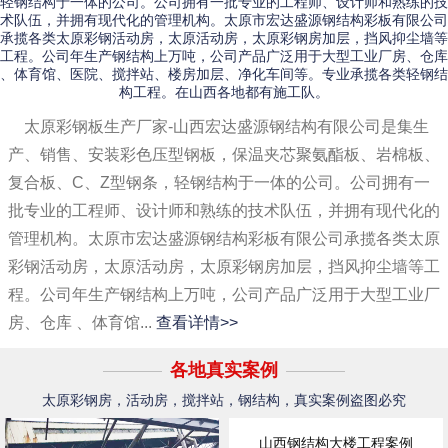
轻钢结构于一体的公司。公司拥有一批专业的工程师、设计师和熟练的技
术队伍，并拥有现代化的管理机构。太原市宏达盛源钢结构彩板有限公司
承揽各类太原彩钢活动房，太原活动房，太原彩钢房加层，挡风抑尘墙等
工程。公司年生产钢结构上万吨，公司产品广泛用于大型工业厂房、仓库
、体育馆、医院、搅拌站、楼房加层、净化车间等。专业承揽各类轻钢结
构工程。在山西各地都有施工队。
太原彩钢板生产厂家-山西宏达盛源钢结构有限公司是集生
产、销售、安装彩色压型钢板，保温夹芯聚氨酯板、岩棉板、
复合板、C、Z型钢条，轻钢结构于一体的公司。公司拥有一
批专业的工程师、设计师和熟练的技术队伍，并拥有现代化的
管理机构。太原市宏达盛源钢结构彩板有限公司承揽各类太原
彩钢活动房，太原活动房，太原彩钢房加层，挡风抑尘墙等工
程。公司年生产钢结构上万吨，公司产品广泛用于大型工业厂
房、仓库 、体育馆...
查看详情>>
各地真实案例
太原彩钢房，活动房，搅拌站，钢结构，真实案例盗图必究
山西钢结构大楼工程案例