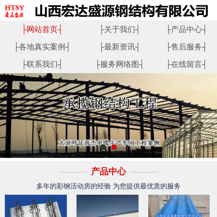
├
网站首页
┤
├
关于我们
┤
├
产品中心
┤
├
各地真实案例
┤
├
最新资讯
┤
├
售后服务
┤
├
联系我们
┤
├
服务网络图
┤
├
在线留言
┤
产品中心
多年的彩钢活动房的经验 为您提供最优质的服务