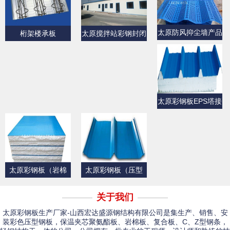
太原防风抑尘墙产品
桁架楼承板
太原搅拌站彩钢封闭
展示
产品展示
太原彩钢板EPS塔接
式夹芯屋面板
太原彩钢板（岩棉
太原彩钢板（压型
板）
板）产品展示一
关于我们
太原彩钢板生产厂家-山西宏达盛源钢结构有限公司是集生产、销售、安
装彩色压型钢板，保温夹芯聚氨酯板、岩棉板、复合板、C、Z型钢条，