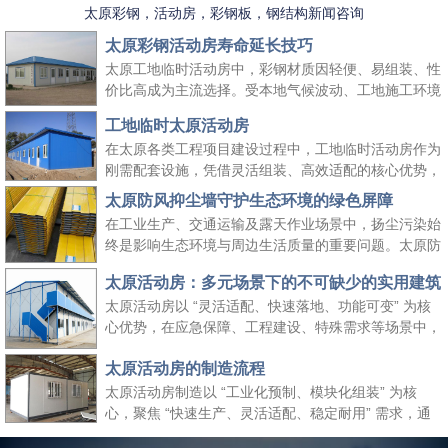
太原彩钢，活动房，彩钢板，钢结构新闻咨询
太原彩钢活动房寿命延长技巧
太原工地临时活动房中，彩钢材质因轻便、易组装、性
价比高成为主流选择。受本地气候波动、工地施工环境
复杂等因素影响，彩钢活动房的使用寿命易受损耗。掌
工地临时太原活动房
握科学的养护方法，既能延长其使用周期、降低工地周
在太原各类工程项目建设过程中，工地临时活动房作为
转成本，又能保障太原工地临时活动房的使用安全，适
刚需配套设施，凭借灵活组装、高效适配的核心优势，
配长期施工场景需求。
成为保障施工团队生活与工作的重要空间载体。它既能
太原防风抑尘墙守护生态环境的绿色屏障
快速响应工地临时空间需求，又能适配太原本地气候与
在工业生产、交通运输及露天作业场景中，扬尘污染始
施工场景特点，为工程项目顺利推进提供坚实支撑，同
终是影响生态环境与周边生活质量的重要问题。太原防
时契合绿色施工、高效管控的行业理念。
风抑尘墙作为一种高效、经济的扬尘治理设施，凭借科
太原活动房：多元场景下的不可缺少的实用建筑
学的结构设计与实用性能，成为各行各业管控扬尘、践
太原活动房以 “灵活适配、快速落地、功能可变” 为核
行绿色发展理念的关键选择，为生态保护与生产安全筑
心优势，在应急保障、工程建设、特殊需求等场景中，
起双重防线。
成为传统建筑难以替代的关键存在。太原活动房不仅解
太原活动房的制造流程
决了 “临时使用” 的便捷性需求，更填补了传统建筑在
时效性、灵活性与经济性上的空白，是现代社会应对多
太原活动房制造以 “工业化预制、模块化组装” 为核
元需求的重要建筑补充。
心，聚焦 “快速生产、灵活适配、稳定耐用” 需求，通
过标准化流程把控各环节，确保成品满足临时办公、居