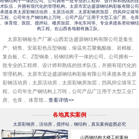
轻钢结构于一体的公司。公司拥有一批专业的工程师、设计师和熟练的技
术队伍，并拥有现代化的管理机构。太原市宏达盛源钢结构彩板有限公司
承揽各类太原彩钢活动房，太原活动房，太原彩钢房加层，挡风抑尘墙等
工程。公司年生产钢结构上万吨，公司产品广泛用于大型工业厂房、仓库
、体育馆、医院、搅拌站、楼房加层、净化车间等。专业承揽各类轻钢结
构工程。在山西各地都有施工队。
太原彩钢板生产厂家-山西宏达盛源钢结构有限公司是集生
产、销售、安装彩色压型钢板，保温夹芯聚氨酯板、岩棉板、
复合板、C、Z型钢条，轻钢结构于一体的公司。公司拥有一
批专业的工程师、设计师和熟练的技术队伍，并拥有现代化的
管理机构。太原市宏达盛源钢结构彩板有限公司承揽各类太原
彩钢活动房，太原活动房，太原彩钢房加层，挡风抑尘墙等工
程。公司年生产钢结构上万吨，公司产品广泛用于大型工业厂
房、仓库 、体育馆...
查看详情>>
各地真实案例
太原彩钢房，活动房，搅拌站，钢结构，真实案例盗图必究
山西钢结构大楼工程案例