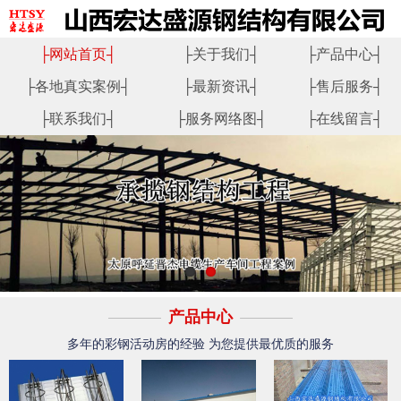
├
网站首页
┤
├
关于我们
┤
├
产品中心
┤
├
各地真实案例
┤
├
最新资讯
┤
├
售后服务
┤
├
联系我们
┤
├
服务网络图
┤
├
在线留言
┤
产品中心
多年的彩钢活动房的经验 为您提供最优质的服务