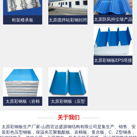
太原防风抑尘墙产品
桁架楼承板
太原搅拌站彩钢封闭
展示
产品展示
太原彩钢板EPS塔接
式夹芯屋面板
太原彩钢板（岩棉
太原彩钢板（压型
板）
板）产品展示一
关于我们
太原彩钢板生产厂家-山西宏达盛源钢结构有限公司是集生产、销售、安
装彩色压型钢板，保温夹芯聚氨酯板、岩棉板、复合板、C、Z型钢条，