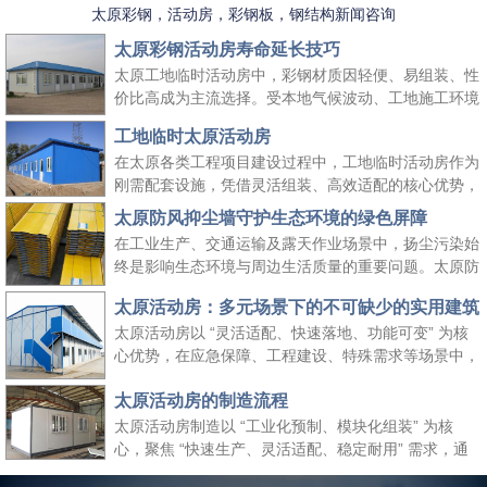
太原彩钢，活动房，彩钢板，钢结构新闻咨询
太原彩钢活动房寿命延长技巧
太原工地临时活动房中，彩钢材质因轻便、易组装、性
价比高成为主流选择。受本地气候波动、工地施工环境
复杂等因素影响，彩钢活动房的使用寿命易受损耗。掌
工地临时太原活动房
握科学的养护方法，既能延长其使用周期、降低工地周
在太原各类工程项目建设过程中，工地临时活动房作为
转成本，又能保障太原工地临时活动房的使用安全，适
刚需配套设施，凭借灵活组装、高效适配的核心优势，
配长期施工场景需求。
成为保障施工团队生活与工作的重要空间载体。它既能
太原防风抑尘墙守护生态环境的绿色屏障
快速响应工地临时空间需求，又能适配太原本地气候与
在工业生产、交通运输及露天作业场景中，扬尘污染始
施工场景特点，为工程项目顺利推进提供坚实支撑，同
终是影响生态环境与周边生活质量的重要问题。太原防
时契合绿色施工、高效管控的行业理念。
风抑尘墙作为一种高效、经济的扬尘治理设施，凭借科
太原活动房：多元场景下的不可缺少的实用建筑
学的结构设计与实用性能，成为各行各业管控扬尘、践
太原活动房以 “灵活适配、快速落地、功能可变” 为核
行绿色发展理念的关键选择，为生态保护与生产安全筑
心优势，在应急保障、工程建设、特殊需求等场景中，
起双重防线。
成为传统建筑难以替代的关键存在。太原活动房不仅解
太原活动房的制造流程
决了 “临时使用” 的便捷性需求，更填补了传统建筑在
时效性、灵活性与经济性上的空白，是现代社会应对多
太原活动房制造以 “工业化预制、模块化组装” 为核
元需求的重要建筑补充。
心，聚焦 “快速生产、灵活适配、稳定耐用” 需求，通
过标准化流程把控各环节，确保成品满足临时办公、居