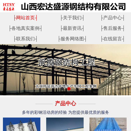
├
网站首页
┤
├
关于我们
┤
├
产品中心
┤
├
各地真实案例
┤
├
最新资讯
┤
├
售后服务
┤
├
联系我们
┤
├
服务网络图
┤
├
在线留言
┤
产品中心
多年的彩钢活动房的经验 为您提供最优质的服务