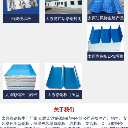
太原防风抑尘墙产品
桁架楼承板
太原搅拌站彩钢封闭
展示
产品展示
太原彩钢板EPS塔接
式夹芯屋面板
太原彩钢板（岩棉
太原彩钢板（压型
板）
板）产品展示一
关于我们
太原彩钢板生产厂家-山西宏达盛源钢结构有限公司是集生产、销售、安
装彩色压型钢板，保温夹芯聚氨酯板、岩棉板、复合板、C、Z型钢条，