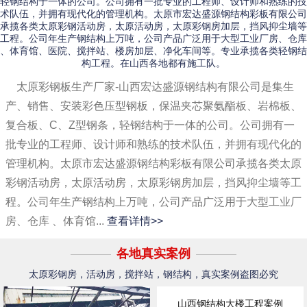
轻钢结构于一体的公司。公司拥有一批专业的工程师、设计师和熟练的技
术队伍，并拥有现代化的管理机构。太原市宏达盛源钢结构彩板有限公司
承揽各类太原彩钢活动房，太原活动房，太原彩钢房加层，挡风抑尘墙等
工程。公司年生产钢结构上万吨，公司产品广泛用于大型工业厂房、仓库
、体育馆、医院、搅拌站、楼房加层、净化车间等。专业承揽各类轻钢结
构工程。在山西各地都有施工队。
太原彩钢板生产厂家-山西宏达盛源钢结构有限公司是集生
产、销售、安装彩色压型钢板，保温夹芯聚氨酯板、岩棉板、
复合板、C、Z型钢条，轻钢结构于一体的公司。公司拥有一
批专业的工程师、设计师和熟练的技术队伍，并拥有现代化的
管理机构。太原市宏达盛源钢结构彩板有限公司承揽各类太原
彩钢活动房，太原活动房，太原彩钢房加层，挡风抑尘墙等工
程。公司年生产钢结构上万吨，公司产品广泛用于大型工业厂
房、仓库 、体育馆...
查看详情>>
各地真实案例
太原彩钢房，活动房，搅拌站，钢结构，真实案例盗图必究
山西钢结构大楼工程案例