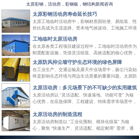
太原彩钢，活动房，彩钢板，钢结构新闻咨询
太原彩钢活动房寿命延长技巧
太原工地临时活动房中，彩钢材质因轻便、易组装、性
价比高成为主流选择。受本地气候波动、工地施工环境
复杂等因素影响，彩钢活动房的使用寿命易受损耗。掌
工地临时太原活动房
握科学的养护方法，既能延长其使用周期、降低工地周
在太原各类工程项目建设过程中，工地临时活动房作为
转成本，又能保障太原工地临时活动房的使用安全，适
刚需配套设施，凭借灵活组装、高效适配的核心优势，
配长期施工场景需求。
成为保障施工团队生活与工作的重要空间载体。它既能
太原防风抑尘墙守护生态环境的绿色屏障
快速响应工地临时空间需求，又能适配太原本地气候与
在工业生产、交通运输及露天作业场景中，扬尘污染始
施工场景特点，为工程项目顺利推进提供坚实支撑，同
终是影响生态环境与周边生活质量的重要问题。太原防
时契合绿色施工、高效管控的行业理念。
风抑尘墙作为一种高效、经济的扬尘治理设施，凭借科
太原活动房：多元场景下的不可缺少的实用建筑
学的结构设计与实用性能，成为各行各业管控扬尘、践
太原活动房以 “灵活适配、快速落地、功能可变” 为核
行绿色发展理念的关键选择，为生态保护与生产安全筑
心优势，在应急保障、工程建设、特殊需求等场景中，
起双重防线。
成为传统建筑难以替代的关键存在。太原活动房不仅解
太原活动房的制造流程
决了 “临时使用” 的便捷性需求，更填补了传统建筑在
时效性、灵活性与经济性上的空白，是现代社会应对多
太原活动房制造以 “工业化预制、模块化组装” 为核
元需求的重要建筑补充。
心，聚焦 “快速生产、灵活适配、稳定耐用” 需求，通
过标准化流程把控各环节，确保成品满足临时办公、居