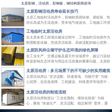
太原彩钢，活动房，彩钢板，钢结构新闻咨询
太原彩钢活动房寿命延长技巧
太原工地临时活动房中，彩钢材质因轻便、易组装、性
价比高成为主流选择。受本地气候波动、工地施工环境
复杂等因素影响，彩钢活动房的使用寿命易受损耗。掌
工地临时太原活动房
握科学的养护方法，既能延长其使用周期、降低工地周
在太原各类工程项目建设过程中，工地临时活动房作为
转成本，又能保障太原工地临时活动房的使用安全，适
刚需配套设施，凭借灵活组装、高效适配的核心优势，
配长期施工场景需求。
成为保障施工团队生活与工作的重要空间载体。它既能
太原防风抑尘墙守护生态环境的绿色屏障
快速响应工地临时空间需求，又能适配太原本地气候与
在工业生产、交通运输及露天作业场景中，扬尘污染始
施工场景特点，为工程项目顺利推进提供坚实支撑，同
终是影响生态环境与周边生活质量的重要问题。太原防
时契合绿色施工、高效管控的行业理念。
风抑尘墙作为一种高效、经济的扬尘治理设施，凭借科
太原活动房：多元场景下的不可缺少的实用建筑
学的结构设计与实用性能，成为各行各业管控扬尘、践
太原活动房以 “灵活适配、快速落地、功能可变” 为核
行绿色发展理念的关键选择，为生态保护与生产安全筑
心优势，在应急保障、工程建设、特殊需求等场景中，
起双重防线。
成为传统建筑难以替代的关键存在。太原活动房不仅解
太原活动房的制造流程
决了 “临时使用” 的便捷性需求，更填补了传统建筑在
时效性、灵活性与经济性上的空白，是现代社会应对多
太原活动房制造以 “工业化预制、模块化组装” 为核
元需求的重要建筑补充。
心，聚焦 “快速生产、灵活适配、稳定耐用” 需求，通
过标准化流程把控各环节，确保成品满足临时办公、居