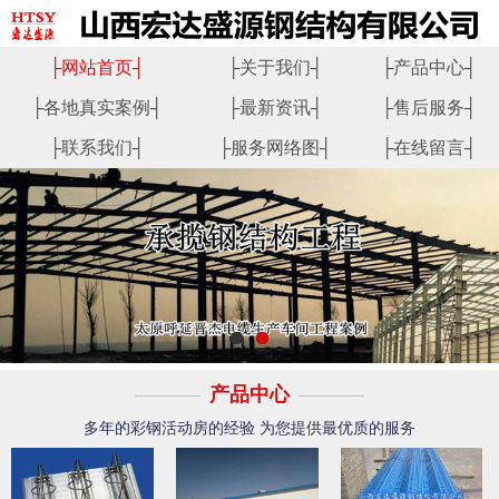
├
网站首页
┤
├
关于我们
┤
├
产品中心
┤
├
各地真实案例
┤
├
最新资讯
┤
├
售后服务
┤
├
联系我们
┤
├
服务网络图
┤
├
在线留言
┤
产品中心
多年的彩钢活动房的经验 为您提供最优质的服务