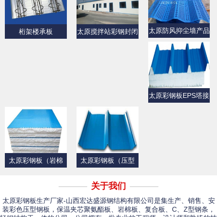
太原防风抑尘墙产品
桁架楼承板
太原搅拌站彩钢封闭
展示
产品展示
太原彩钢板EPS塔接
式夹芯屋面板
太原彩钢板（岩棉
太原彩钢板（压型
板）
板）产品展示一
关于我们
太原彩钢板生产厂家-山西宏达盛源钢结构有限公司是集生产、销售、安
装彩色压型钢板，保温夹芯聚氨酯板、岩棉板、复合板、C、Z型钢条，