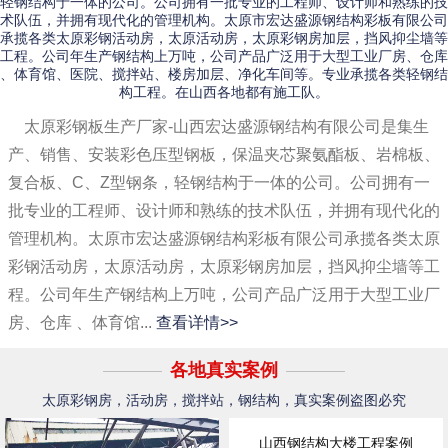
轻钢结构于一体的公司。公司拥有一批专业的工程师、设计师和熟练的技
术队伍，并拥有现代化的管理机构。太原市宏达盛源钢结构彩板有限公司
承揽各类太原彩钢活动房，太原活动房，太原彩钢房加层，挡风抑尘墙等
工程。公司年生产钢结构上万吨，公司产品广泛用于大型工业厂房、仓库
、体育馆、医院、搅拌站、楼房加层、净化车间等。专业承揽各类轻钢结
构工程。在山西各地都有施工队。
太原彩钢板生产厂家-山西宏达盛源钢结构有限公司是集生
产、销售、安装彩色压型钢板，保温夹芯聚氨酯板、岩棉板、
复合板、C、Z型钢条，轻钢结构于一体的公司。公司拥有一
批专业的工程师、设计师和熟练的技术队伍，并拥有现代化的
管理机构。太原市宏达盛源钢结构彩板有限公司承揽各类太原
彩钢活动房，太原活动房，太原彩钢房加层，挡风抑尘墙等工
程。公司年生产钢结构上万吨，公司产品广泛用于大型工业厂
房、仓库 、体育馆...
查看详情>>
各地真实案例
太原彩钢房，活动房，搅拌站，钢结构，真实案例盗图必究
山西钢结构大楼工程案例